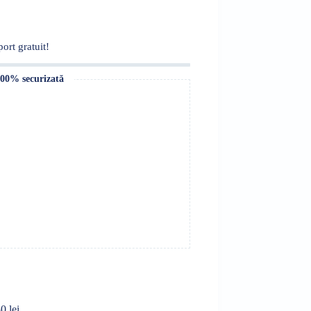
ort gratuit!
100% securizată
0 lei