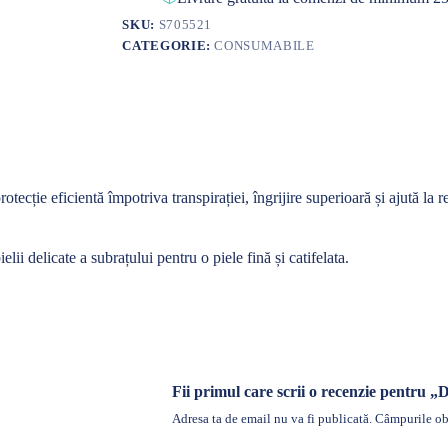
SKU:
S705521
CATEGORIE:
CONSUMABILE
rotecție
eficientă
împotriva
transpirației
,
îngrijire
superioară
și
ajută
la
re
ielii delicate a
subrațului
pentru o piele
fină
și
catifelata
.
Fii primul care scrii o recenzie pentru
Adresa ta de email nu va fi publicată.
Câmpurile obl