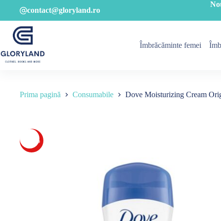
Sari
No
contact@gloryland.ro
la
conținut
Îmbrăcăminte femei
Îmb
Prima pagină
Consumabile
Dove Moisturizing Cream Orig
-19%