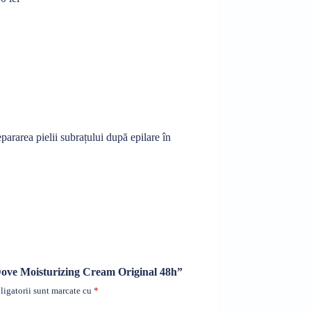
pararea pielii
subrațului
după
epilare
în
 „Dove Moisturizing Cream Original 48h”
igatorii sunt marcate cu
*