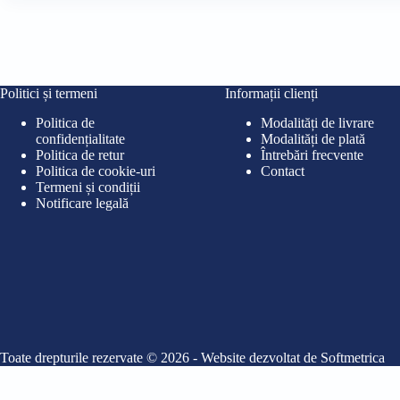
fost:
59,99 lei.
65,90 lei.
Politici și termeni
Informații clienți
Politica de
Modalități de livrare
confidențialitate
Modalități de plată
Politica de retur
Întrebări frecvente
Politica de cookie-uri
Contact
Termeni și condiții
Notificare legală
Toate drepturile rezervate © 2026 - Website dezvoltat de
Softmetrica