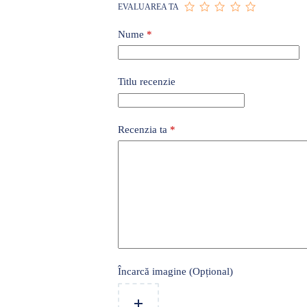
EVALUAREA TA
Nume
*
Titlu recenzie
Recenzia ta
*
Încarcă imagine (Opțional)