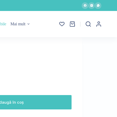
bile
Mai mult
Coș
de
cumpărături
daugă în coș