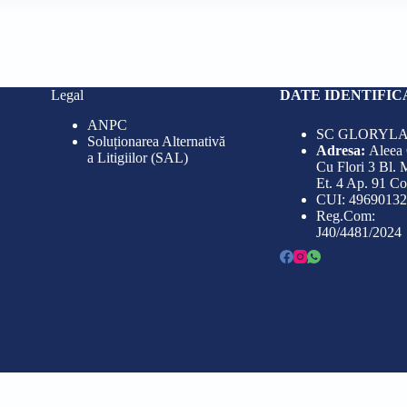
fost:
15,00 lei.
fost:
18,99 le
20,00 lei.
26,00 le
Legal
DATE IDENTIFIC
ANPC
SC GLORYLA
Soluționarea Alternativă
Adresa:
Aleea
a Litigiilor (SAL)
Cu Flori 3 Bl. 
Et. 4 Ap. 91 C
CUI: 49690132
Reg.Com:
J40/4481/2024