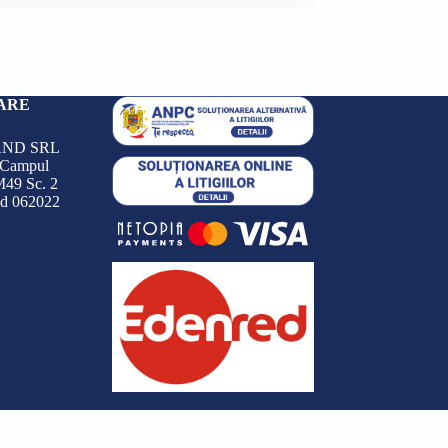
i.
fost:
16,00 lei.
i.
21,00 lei.
ARE
ND SRL
 Campul
M49 Sc. 2
od 062022