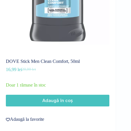
DOVE Stick Men Clean Comfort, 50ml
16,99
lei
20,00
lei
Prețul
Prețul
inițial
curent
a
este:
Doar 1 rămase în stoc
fost:
16,99 lei.
20,00 lei.
Adaugă în coș
Adaugă la favorite