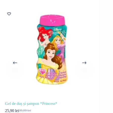
Sold out
Gel de duș și șampon *Princess*
Detergent d
25,90
lei
32,00
lei
30,00
lei
40
Prețul
Prețul
Pre
Pre