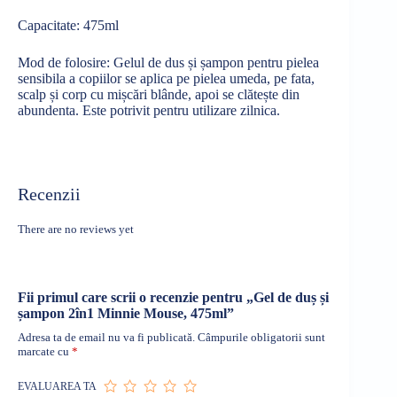
Capacitate: 475ml
Mod de folosire: Gelul de
dus
și
șampon
pentru pielea
sensibila
a copiilor se
aplica
pe pielea
umeda
, pe
fata
,
scalp
și
corp cu
mișcări
blânde
, apoi se
clătește
din
abundenta
. Este potrivit pentru utilizare
zilnica
.
Recenzii
There are no reviews yet
Fii primul care scrii o recenzie pentru „Gel de duș și
șampon 2în1 Minnie Mouse, 475ml”
Adresa ta de email nu va fi publicată.
Câmpurile obligatorii sunt
marcate cu
*
EVALUAREA TA