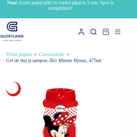
Sari
Nou!
Acum puteți plăti cu cardul până la 3 rate. Spor la
la
cumpărături!
conținut
Coș
de
cumpărături
Prima pagină
Consumabile
Gel de duș și șampon 2în1 Minnie Mouse, 475ml
-15%