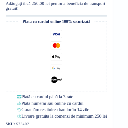
Minnie
Adăugați încă
250,00
lei
pentru a beneficia de transport
Mouse,
gratuit!
475ml
Plata cu cardul online 100% securizată
Plată cu cardul până la 3 rate
Plata numerar sau online cu cardul
Garantăm restituirea banilor în 14 zile
Livrare gratuita la comenzi de minimum 250 lei
SKU:
S73402