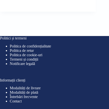
inițial
curent
iniț
cur
a
este:
a
este
fost:
25,90 lei.
fost
32,0
30,00 lei.
40,0
Politici și termeni
Politica de confidențialitate
Politica de retur
Politica de cookie-uri
Termeni și condiții
Notificare legală
Informații clienți
Modalități de livrare
Modalități de plată
Întrebări frecvente
Contact