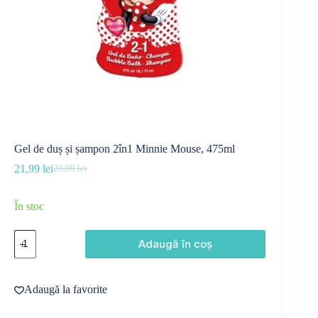
Gel de duș și șampon 2în1 Minnie Mouse, 475ml
21,99
lei
26,00
lei
Prețul
Prețul
inițial
curent
a
este:
În stoc
fost:
21,99 lei.
26,00 lei.
Cantitate
Adaugă în coș
Gel
de
duș
și
Adaugă la favorite
șampon
2în1