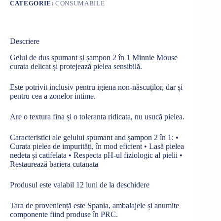
CATEGORIE:
CONSUMABILE
Descriere
Gelul de
dus
spumant
și
șampon
2
în
1 Minnie Mouse
curata
delicat
și
protejează
pielea
sensibilă.
Este potrivit inclusiv pentru
igiena
non-
născuților
, dar
și
pentru cea a zonelor intime.
Are o
textura
fina
și
o
toleranta
ridicata
, nu
usucă
pielea.
Caracteristici ale gelului spumant and
șampon
2
în
1: •
Curata
pielea de
impurități
,
în
mod eficient •
Lasă
pielea
nedeta
și
catifelata
•
Respecta
pH-ul fiziologic
al
pielii •
Restaurează
bariera
cutanata
Produsul este valabil 12 luni de
la
deschidere
Tara
de
proveniență
este Spania, ambalajele
și
anumite
componente
fiind produse
în
PRC.