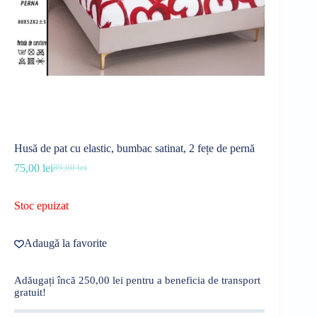
Husă de pat cu elastic, bumbac satinat, 2 fețe de pernă
75,00
lei
89,00
lei
Prețul
Prețul
inițial
curent
a
este:
Stoc epuizat
fost:
75,00 lei.
89,00 lei.
Adaugă la favorite
Adăugați încă
250,00
lei
pentru a beneficia de transport
gratuit!