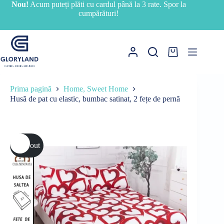
Sari
Nou!
Acum puteți plăti cu cardul până la 3 rate. Spor la
la
cumpărături!
conținut
Coș
de
cumpărături
Prima pagină
Home, Sweet Home
Husă de pat cu elastic, bumbac satinat, 2 fețe de pernă
Sold out