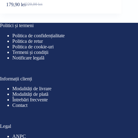
179,90
lei
69,90
lei
220,00
lei
89
Prețul
Prețul
Pre
Pre
inițial
curent
iniț
cur
a
este:
a
este
fost:
179,90 lei.
fost
69,9
Politici și termeni
220,00 lei.
89,0
Politica de confidențialitate
Politica de retur
Politica de cookie-uri
Termeni și condiții
Notificare legală
Informații clienți
Modalități de livrare
Modalități de plată
Întrebări frecvente
Contact
Legal
ANPC