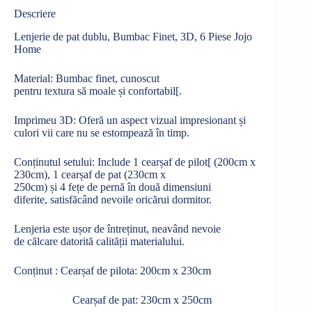
Descriere
Lenjerie de pat dublu, Bumbac Finet, 3D, 6 Piese Jojo
Home
Material: Bumbac finet, cunoscut
pentru
textura
să
moale
și
confortabil[
.
Imprimeu 3D:
Oferă
un aspect vizual impresionant și
culori vii care nu se
estompează
în
timp
.
Conținutul
setului: Include 1
cearșaf
de
pilot[
(200cm x
230cm), 1
cearșaf
de
pat
(230cm x
250cm)
și
4
fețe
de
pernă
în
două
dimensiuni
diferite,
satisfăcând
nevoile
oricărui
dormitor.
Lenjeria este
ușor
de
întreținut
, neavând nevoie
de
călcare
datorită
calității
materialului.
Conținut
:
Cearșaf
de
pilota
: 200cm x 230cm
Cearșaf
de
pat
: 230cm x 250cm