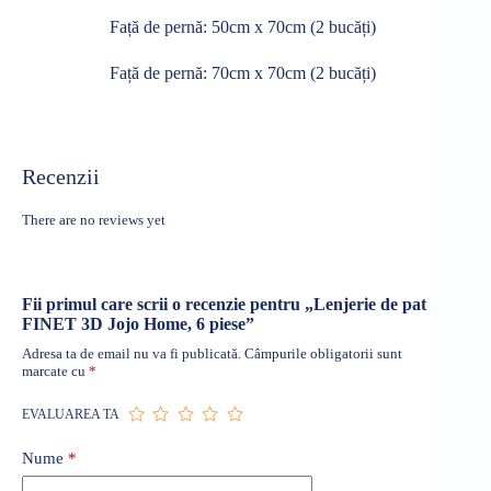
Față
de
pernă
: 50cm x 70cm (2
bucăți
)
Față
de
pernă
: 70cm x 70cm (2
bucăți
)
Recenzii
There are no reviews yet
Fii primul care scrii o recenzie pentru „Lenjerie de pat
FINET 3D Jojo Home, 6 piese”
Adresa ta de email nu va fi publicată.
Câmpurile obligatorii sunt
marcate cu
*
EVALUAREA TA
Nume
*