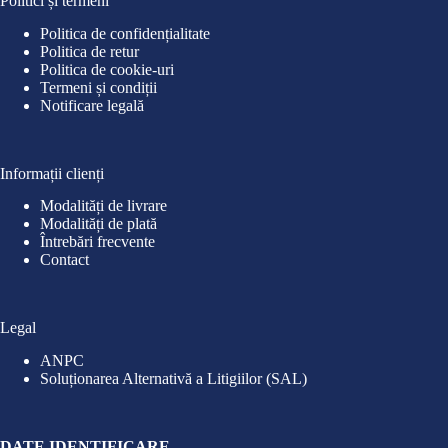
Politici și termeni
28,90 lei.
19
Politica de confidențialitate
Politica de retur
Politica de cookie-uri
Termeni și condiții
Notificare legală
Informații clienți
Modalități de livrare
Modalități de plată
Întrebări frecvente
Contact
Legal
ANPC
Soluționarea Alternativă a Litigiilor (SAL)
DATE IDENTIFICARE