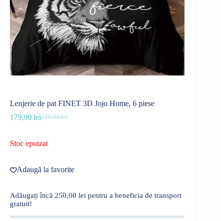
Lenjerie de pat FINET 3D Jojo Home, 6 piese
179,90
lei
220,00
lei
Prețul
Prețul
inițial
curent
a
este:
Stoc epuizat
fost:
179,90 lei.
220,00 lei.
Adaugă la favorite
Adăugați încă
250,00
lei
pentru a beneficia de transport
gratuit!