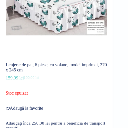
Lenjerie de pat, 6 piese, cu volane, model imprimat, 270
x 245 cm
159,99
lei
190,00
lei
Prețul
Prețul
inițial
curent
a
este:
Stoc epuizat
fost:
159,99 lei.
190,00 lei.
Adaugă la favorite
Adăugați încă
250,00
lei
pentru a beneficia de transport
gratuit!