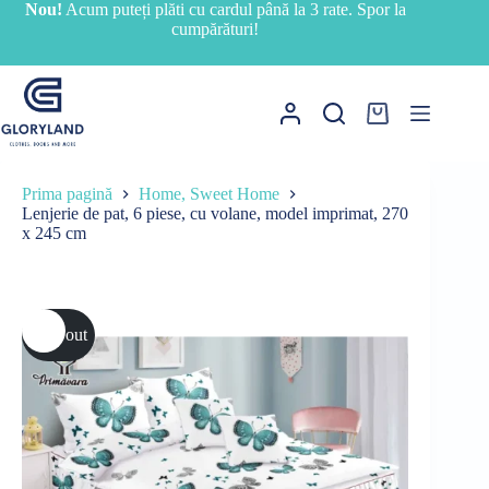
Sari
Nou!
Acum puteți plăti cu cardul până la 3 rate. Spor la
la
cumpărături!
conținut
Coș
de
cumpărături
Prima pagină
Home, Sweet Home
Lenjerie de pat, 6 piese, cu volane, model imprimat, 270
x 245 cm
Sold out