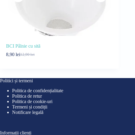
BCI Pâlnie cu sită
Jucărie de 
8,90
lei
89,99
lei
12,90
lei
10
Prețul
Prețul
Pre
Pre
inițial
curent
iniț
cur
a
este:
a
est
fost:
8,90 lei.
fos
89,
12,90 lei.
100
Politici și termeni
Politica de confidențialitate
Politica de retur
Politica de cookie-uri
Termeni și condiții
Notificare legală
Informații clienți