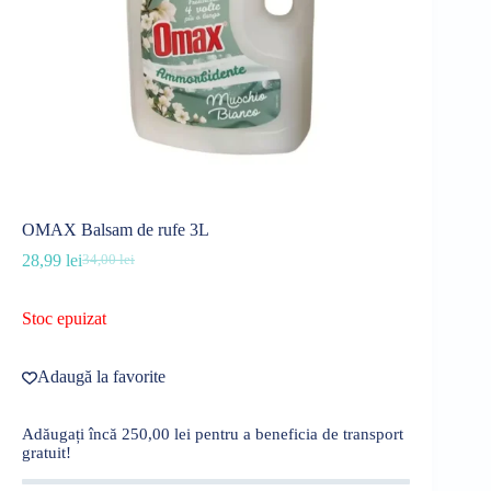
OMAX Balsam de rufe 3L
28,99
lei
34,00
lei
Prețul
Prețul
inițial
curent
a
este:
Stoc epuizat
fost:
28,99 lei.
34,00 lei.
Adaugă la favorite
Adăugați încă
250,00
lei
pentru a beneficia de transport
gratuit!