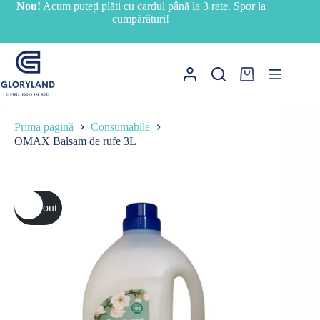
Sari
Nou!
Acum puteți plăti cu cardul până la 3 rate. Spor la
la
cumpărături!
conținut
Coș
de
cumpărături
Prima pagină
Consumabile
OMAX Balsam de rufe 3L
Sold out