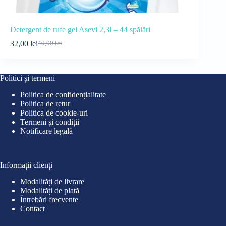
Detergent de rufe gel Asevi 2,3l – 44 spălări
Balsam de r
32,00
lei
18,99
lei
40,00
lei
26
Prețul
Prețul
Pre
Pre
inițial
curent
iniț
cur
a
este:
a
este
fost:
32,00 lei.
fost
18,9
Politici și termeni
40,00 lei.
26,0
Politica de confidențialitate
Politica de retur
Politica de cookie-uri
Termeni și condiții
Notificare legală
Informații clienți
Modalități de livrare
Modalități de plată
Întrebări frecvente
Contact