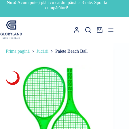
Sari
Nou!
Acum puteți plăti cu cardul până la 3 rate. Spor la
la
cumpărături!
conținut
Coș
de
cumpărături
Prima pagină
Jucării
Palete Beach Ball
-33%