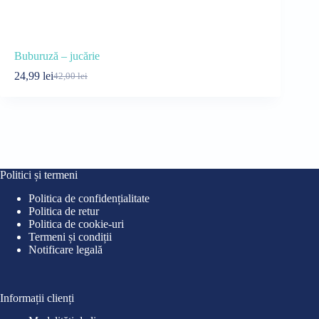
Buburuză – jucărie
Pinguin – j
24,99
lei
24,99
lei
42,00
lei
38
Prețul
Prețul
Pre
Pre
inițial
curent
iniț
cur
a
este:
a
este
fost:
24,99 lei.
fost
24,9
42,00 lei.
38,0
Politici și termeni
Politica de confidențialitate
Politica de retur
Politica de cookie-uri
Termeni și condiții
Notificare legală
Informații clienți