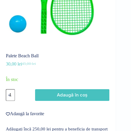
Palete Beach Ball
30,00
lei
45,00
lei
Prețul
Prețul
inițial
curent
a
este:
În stoc
fost:
30,00 lei.
45,00 lei.
Cantitate
Adaugă în coș
Palete
Beach
Ball
Adaugă la favorite
Adăugați încă
250,00
lei
pentru a beneficia de transport