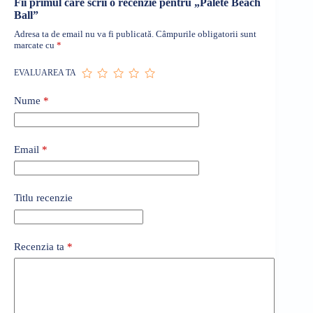
Fii primul care scrii o recenzie pentru „Palete Beach
Ball”
Adresa ta de email nu va fi publicată.
Câmpurile obligatorii sunt
marcate cu
*
EVALUAREA TA
Nume
*
Email
*
Titlu recenzie
Recenzia ta
*