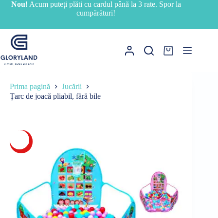
Sari
Nou!
Acum puteți plăti cu cardul până la 3 rate. Spor la
la
cumpărături!
conținut
Coș
de
cumpărături
Prima pagină
Jucării
Țarc de joacă pliabil, fără bile
-11%