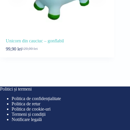
Unicorn din cauciuc – gonflabil
Tablă magne
99,90
lei
32,99
lei
120,00
lei
35
Prețul
Prețul
Pre
Pre
inițial
curent
iniț
cur
a
este:
a
este
fost:
99,90 lei.
fost
32,9
120,00 lei.
35,0
Politici și termeni
Politica de confidențialitate
Politica de retur
Politica de cookie-uri
Termeni și condiții
Notificare legală