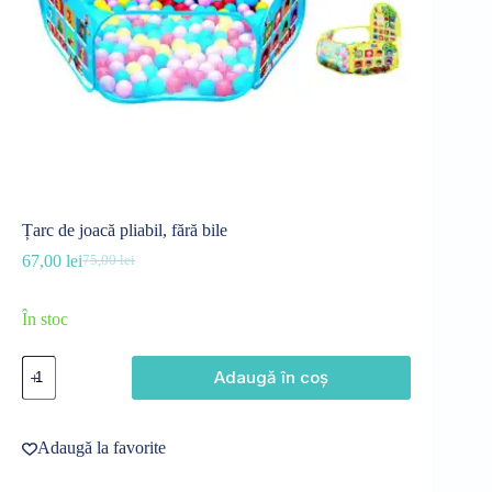
Țarc de joacă pliabil, fără bile
67,00
lei
75,00
lei
Prețul
Prețul
inițial
curent
a
este:
În stoc
fost:
67,00 lei.
75,00 lei.
Cantitate
Adaugă în coș
Țarc
de
joacă
pliabil,
Adaugă la favorite
fără
bile