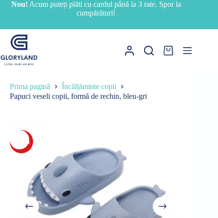
Sari
Nou!
Acum puteți plăti cu cardul până la 3 rate. Spor la
la
cumpărături!
conținut
Coș
de
cumpărături
Prima pagină
Încălțăminte copii
Papuci veseli copii, formă de rechin, bleu-gri
-24%