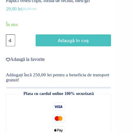
Papuci veseli copii, formă de rechin, bleu-gri
29,00
lei
38,00
lei
Prețul
Prețul
inițial
curent
a
este:
În stoc
fost:
29,00 lei.
38,00 lei.
Cantitate
Adaugă în coș
Papuci
veseli
copii,
formă
Adaugă la favorite
de
rechin,
bleu-
Adăugați încă
250,00
lei
pentru a beneficia de transport
gri
gratuit!
Plata cu cardul online 100% securizată