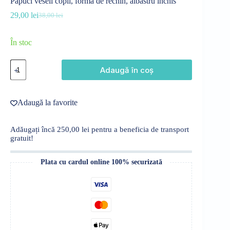
Papuci veseli copii, formă de rechin, albastru închis
29,00
lei
38,00
lei
Prețul
Prețul
inițial
curent
a
este:
În stoc
fost:
29,00 lei.
38,00 lei.
Cantitate
Adaugă în coș
Papuci
veseli
copii,
formă
Adaugă la favorite
de
rechin,
albastru
Adăugați încă
250,00
lei
pentru a beneficia de transport
închis
gratuit!
Plata cu cardul online 100% securizată