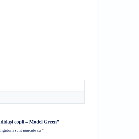
„Adidași copii – Model Green”
igatorii sunt marcate cu
*