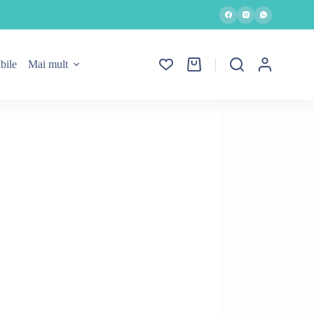
bile
Mai mult
Coș
de
cumpărături