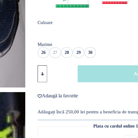
Culoare
Marime
26
27
28
29
30
Cantitate
Adidași
A
copii
-
Model
Green
Adaugă la favorite
Adăugați încă
250,00
lei
pentru a beneficia de transp
Plata cu cardul online 