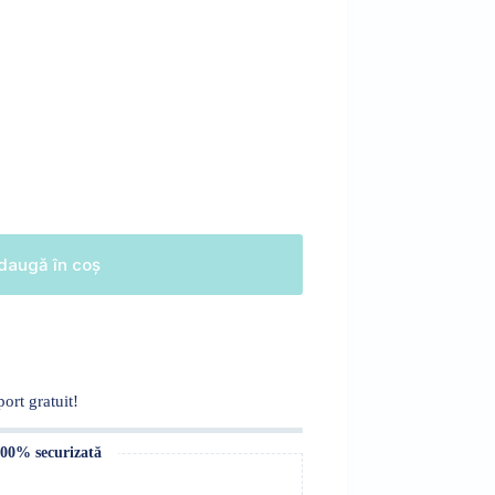
daugă în coș
ort gratuit!
100% securizată