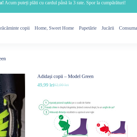
u!
Acum puteți plăti cu cardul până la 3 rate. Spor la cumpărături!
răcăminte copii
Home, Sweet Home
Papetărie
Jucării
Consuma
een
Adidași copii – Model Green
49,99
lei
62,00
lei
Prețul
Prețul
inițial
curent
a
este:
fost:
49,99 lei.
62,00 lei.