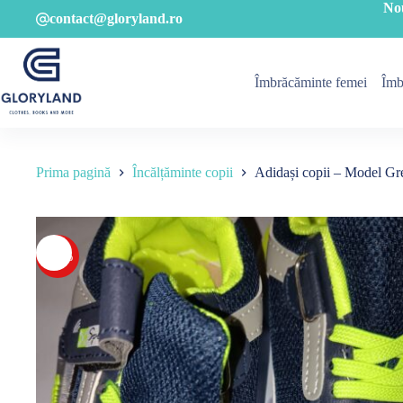
Sari
No
contact@gloryland.ro
la
conținut
Îmbrăcăminte femei
Îmb
Prima pagină
Încălțăminte copii
Adidași copii – Model Gr
-19%