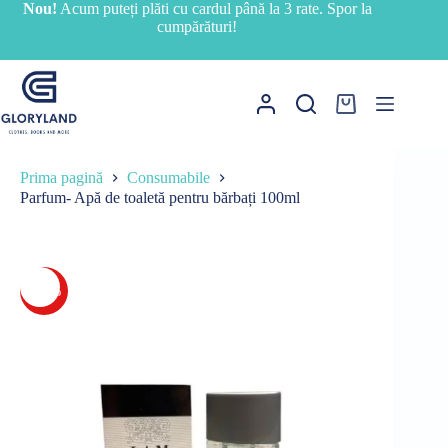
Sari
Nou!
Acum puteți plăti cu cardul până la 3 rate. Spor la
la
cumpărături!
conținut
Coș
de
cumpărături
Prima pagină
Consumabile
Parfum- Apă de toaletă pentru bărbați 100ml
-18%