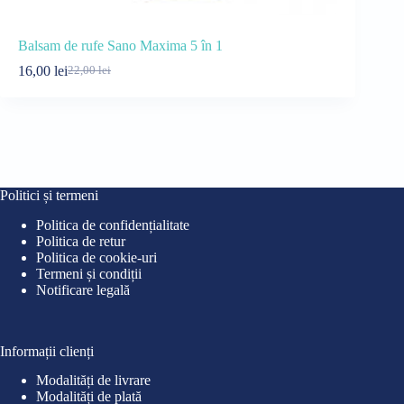
Balsam de rufe Sano Maxima 5 în 1
Deodorant 
16,00
lei
16,00
lei
22,00
lei
21
Prețul
Prețul
Pre
Pre
inițial
curent
iniț
cur
a
este:
a
este
fost:
16,00 lei.
fost
16,0
22,00 lei.
21,0
Politici și termeni
Politica de confidențialitate
Politica de retur
Politica de cookie-uri
Termeni și condiții
Notificare legală
Informații clienți
Modalități de livrare
Modalități de plată