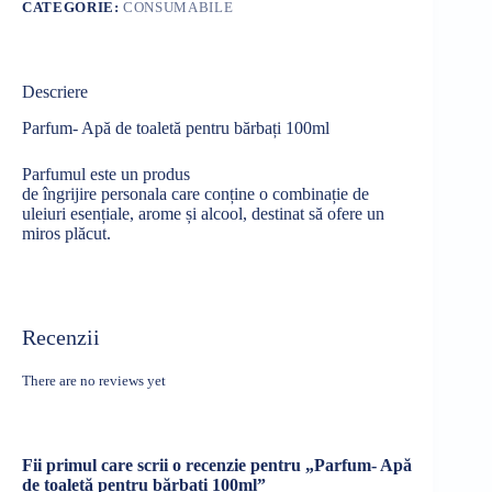
CATEGORIE:
CONSUMABILE
Descriere
Parfum- Apă de toaletă pentru bărbați 100ml
Parfumul este un produs
de
îngrijire
personala
care
conține
o
combinație
de
uleiuri
esențiale
, arome
și
alcool, destinat
să
ofere un
miros
plăcut
.
Recenzii
There are no reviews yet
Fii primul care scrii o recenzie pentru „Parfum- Apă
de toaletă pentru bărbați 100ml”