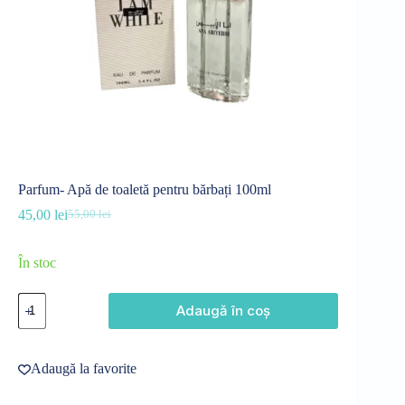
Parfum- Apă de toaletă pentru bărbați 100ml
45,00
lei
55,00
lei
Prețul
Prețul
inițial
curent
a
este:
În stoc
fost:
45,00 lei.
55,00 lei.
Cantitate
Adaugă în coș
Parfum-
Apă
de
toaletă
Adaugă la favorite
pentru
bărbați