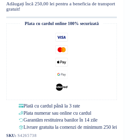
100ml
Adăugați încă
250,00
lei
pentru a beneficia de transport
gratuit!
Plata cu cardul online 100% securizată
Plată cu cardul până la 3 rate
Plata numerar sau online cu cardul
Garantăm restituirea banilor în 14 zile
Livrare gratuita la comenzi de minimum 250 lei
SKU:
S4265738