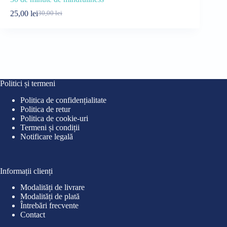
25,00
lei
25,00
lei
30,00
lei
30
Prețul
Prețul
Pre
Pre
inițial
curent
iniț
cur
a
este:
a
este
fost:
25,00 lei.
fost
25,0
30,00 lei.
30,0
Politici și termeni
Politica de confidențialitate
Politica de retur
Politica de cookie-uri
Termeni și condiții
Notificare legală
Informații clienți
Modalități de livrare
Modalități de plată
Întrebări frecvente
Contact