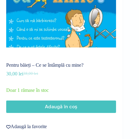
Pentru băieți – Ce se întâmplă cu mine?
30,00
lei
38,00
lei
Prețul
Prețul
inițial
curent
a
este:
Doar 1 rămase în stoc
fost:
30,00 lei.
38,00 lei.
Adaugă în coș
Adaugă la favorite