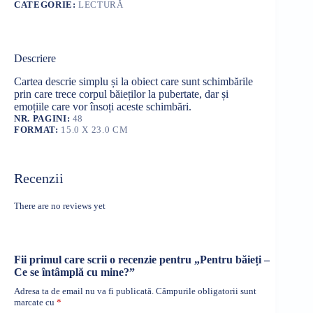
CATEGORIE:
LECTURĂ
Descriere
Cartea descrie simplu și la obiect care sunt schimbările
prin care trece corpul băieților la pubertate, dar și
emoțiile care vor însoți aceste schimbări.
NR. PAGINI:
48
FORMAT:
15.0 X 23.0 CM
Recenzii
There are no reviews yet
Fii primul care scrii o recenzie pentru „Pentru băieți –
Ce se întâmplă cu mine?”
Adresa ta de email nu va fi publicată.
Câmpurile obligatorii sunt
marcate cu
*