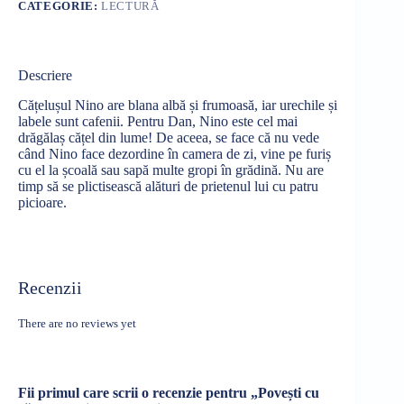
CATEGORIE:
LECTURĂ
Descriere
Cățelușul Nino are blana albă și frumoasă, iar urechile și
labele sunt cafenii. Pentru Dan, Nino este cel mai
drăgălaș cățel din lume! De aceea, se face că nu vede
când Nino face dezordine în camera de zi, vine pe furiș
cu el la școală sau sapă multe gropi în grădină. Nu are
timp să se plictisească alături de prietenul lui cu patru
picioare.
Recenzii
There are no reviews yet
Fii primul care scrii o recenzie pentru „Povești cu