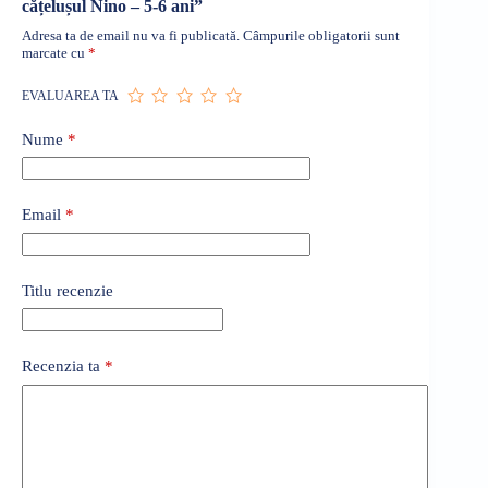
cățelușul Nino – 5-6 ani”
Adresa ta de email nu va fi publicată.
Câmpurile obligatorii sunt
marcate cu
*
EVALUAREA TA
Nume
*
Email
*
Titlu recenzie
Recenzia ta
*