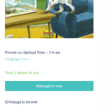
Povești cu cățelușul Nino – 5-6 ani
17,00
lei
22,00
lei
Prețul
Prețul
inițial
curent
a
este:
Doar 1 rămase în stoc
fost:
17,00 lei.
22,00 lei.
Adaugă în coș
Adaugă la favorite