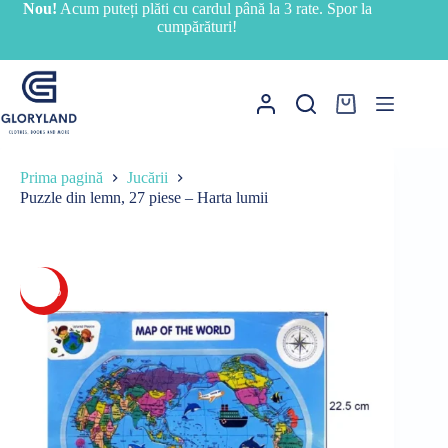
Sari
Nou!
Acum puteți plăti cu cardul până la 3 rate. Spor la
la
cumpărături!
conținut
Coș
de
cumpărături
Prima pagină
Jucării
Puzzle din lemn, 27 piese – Harta lumii
-17%