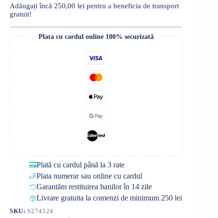
Harta
Adăugați încă
250,00
lei
pentru a beneficia de transport
lumii
gratuit!
Plata cu cardul online 100% securizată
Plată cu cardul până la 3 rate
Plata numerar sau online cu cardul
Garantăm restituirea banilor în 14 zile
Livrare gratuita la comenzi de minimum 250 lei
SKU:
S274524