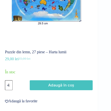
Puzzle din lemn, 27 piese – Harta lumii
29,00
lei
35,00
lei
Prețul
Prețul
inițial
curent
a
este:
În stoc
fost:
29,00 lei.
35,00 lei.
Cantitate
Adaugă în coș
Puzzle
din
lemn,
27
Adaugă la favorite
piese
-