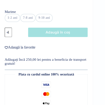
75,00 lei.
Marime
1-2 ani
7-8 ani
9-10 ani
Cantitate
Adaugă în coș
Set
de
vară
copii
Adaugă la favorite
-
imprimeu
Mickey
Adăugați încă
250,00
lei
pentru a beneficia de transport
Mouse
gratuit!
Plata cu cardul online 100% securizată