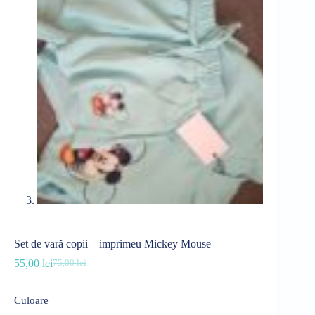
Set de vară copii – imprimeu Mickey Mouse
55,00
lei
75,00
lei
Prețul
Prețul
inițial
curent
a
este:
Culoare
fost:
55,00 lei.