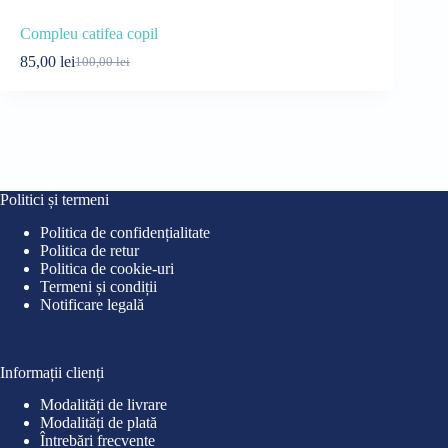
Compleu catifea copil
Pijama copi
85,00
lei
30,00
lei
100,00
lei
35
Prețul
Prețul
Pre
Pre
inițial
curent
iniț
cur
a
este:
a
este
fost:
85,00 lei.
fost
30,0
100,00 lei.
35,0
Politici și termeni
Politica de confidențialitate
Politica de retur
Politica de cookie-uri
Termeni și condiții
Notificare legală
Informații clienți
Modalități de livrare
Modalități de plată
Întrebări frecvente