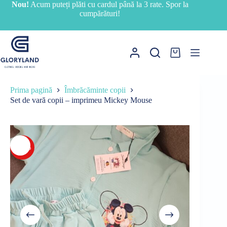
Sari
Nou!
Acum puteți plăti cu cardul până la 3 rate. Spor la
la
cumpărături!
conținut
Coș
de
cumpărături
Prima pagină
Îmbrăcăminte copii
Set de vară copii – imprimeu Mickey Mouse
-27%